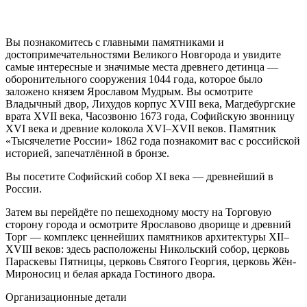
Вы познакомитесь с главными памятниками и
достопримечательностями Великого Новгорода и увидите
самые интересные и значимые места древнего детинца —
оборонительного сооружения 1044 года, которое было
заложено князем Ярославом Мудрым. Вы осмотрите
Владычный двор, Лихудов корпус XVIII века, Магдебургские
врата XVII века, Часозвоню 1673 года, Софийскую звонницу
XVI века и древние колокола XVI–XVII веков. Памятник
«Тысячелетие России» 1862 года познакомит вас с российской
историей, запечатлённой в бронзе.
Вы посетите Софийский собор XI века — древнейший в
России.
Затем вы перейдёте по пешеходному мосту на Торговую
сторону города и осмотрите Ярославово дворище и древний
Торг — комплекс ценнейших памятников архитектуры XII–
XVIII веков: здесь расположены Никольский собор, церковь
Параскевы Пятницы, церковь Святого Георгия, церковь Жён-
Мироносиц и белая аркада Гостиного двора.
Организационные детали