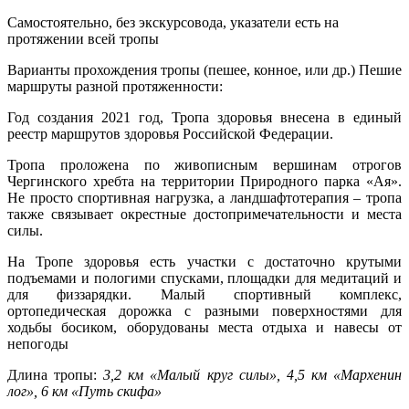
Самостоятельно, без экскурсовода, указатели есть на
протяжении всей тропы
Варианты прохождения тропы (пешее, конное, или др.) Пешие
маршруты разной протяженности:
Год создания 2021 год, Тропа здоровья внесена в единый
реестр маршрутов здоровья Российской Федерации.
Тропа проложена по живописным вершинам отрогов
Чергинского хребта на территории Природного парка «Ая».
Не просто спортивная нагрузка, а ландшафтотерапия – тропа
также связывает окрестные достопримечательности и места
силы.
На Тропе здоровья есть участки с достаточно крутыми
подъемами и пологими спусками, площадки для медитаций и
для физзарядки. Малый спортивный комплекс,
ортопедическая дорожка с разными поверхностями для
ходьбы босиком, оборудованы места отдыха и навесы от
непогоды
Длина тропы:
3,2 км «Малый круг силы», 4,5 км «Мархенин
лог», 6 км «Путь скифа»