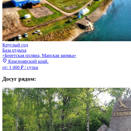
Круглый год
База отдыха
«Беретская поляна, Манская заимка»
Красноярский край.
от:
1 000 ₽
/ сутки
Досуг рядом: