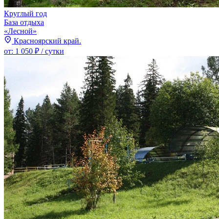
Круглый год
База отдыха
«Лесной»
Красноярский край.
от:
1 050 ₽
/ сутки