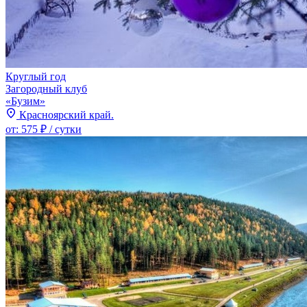
Круглый год
Загородный клуб
«Бузим»
Красноярский край.
от:
575 ₽
/ сутки