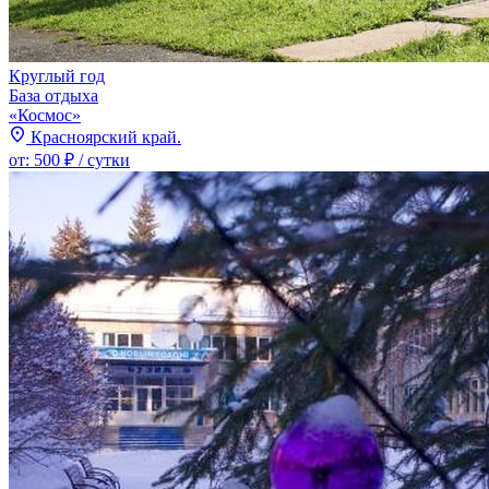
Круглый год
База отдыха
«Космос»
Красноярский край.
от:
500 ₽
/ сутки