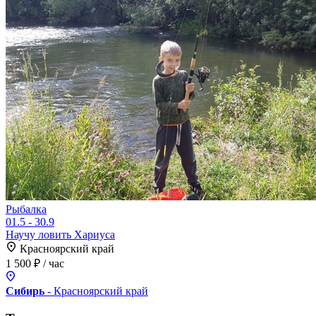
Рыбалка
01.5 - 30.9
Научу ловить Хариуса
Красноярский край
1 500 ₽
/ час
Сибирь
- Красноярский
край