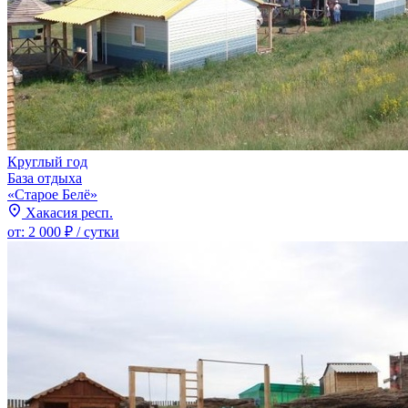
Круглый год
База отдыха
«Старое Белё»
Хакасия респ.
от:
2 000 ₽
/ сутки