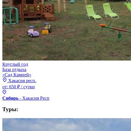
Круглый год
База отдыха
«Сад Камней»
Хакасия респ.
от:
650 ₽
/ сутки
Сибирь
- Хакасия
Респ
Туры: