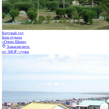
Круглый год
База отдыха
«Озеро Шира»
Хакасия респ.
от:
500 ₽
/ сутки