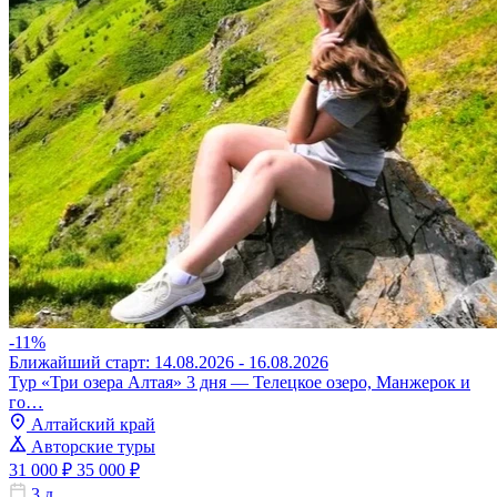
-11%
Ближайший старт: 14.08.2026 - 16.08.2026
Тур «Три озера Алтая» 3 дня — Телецкое озеро, Манжерок и
го…
Алтайский край
Авторские туры
31 000 ₽
35 000 ₽
3 д.