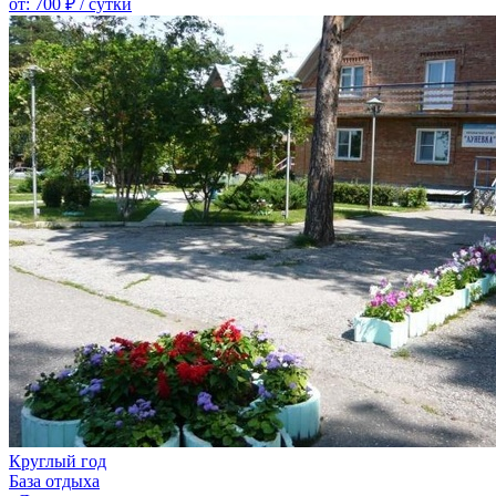
от:
700 ₽
/ сутки
Круглый год
База отдыха