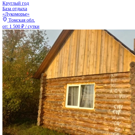
Круглый год
База отдыха
«Лукоморье»
Томская обл.
от:
1 500 ₽
/ сутки