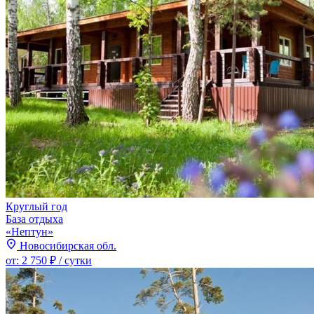
Круглый год
База отдыха
«Нептун»
Новосибирская обл.
от:
2 750 ₽
/ сутки