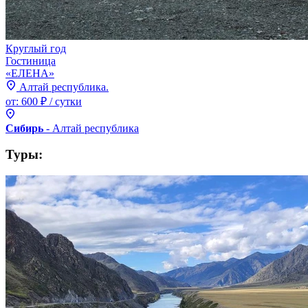
Круглый год
Гостиница
«ЕЛЕНА»
Алтай республика.
от:
600 ₽
/ сутки
Сибирь
- Алтай
республика
Туры: