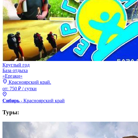
Круглый год
База отдыха
«Ергаки»
Красноярский край.
от:
750 ₽
/ сутки
Сибирь
- Красноярский
край
Туры: