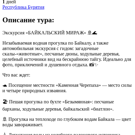
1
дней
Республика Бурятия
Описание тура:
Экскурсия «БАЙКАЛЬСКИЙ МИРАЖ» 🚢🌊
Незабываемая водная прогулка по Байкалу, а также
автомобильная экскурсия с гидом: загадочные
скалы‑«животные», песчаные дюны, ходульные деревья,
целебный источники вид на бескрайнюю тайгу. Идеально для
фото, приключений и душевного отдыха. 📸✨
Что вас ждет:
🐢 Посещение местности «Каменная Черепаха» — место силы
и четыре природных изваяния.
🏖️ Пешая прогулка по бухте «Безымянная»: песчаные
барханы, ходульные деревья, байкальский «биатлон».
🚢 Прогулка на теплоходе по глубоким водам Байкала — цвет
воды завораживает.
💧 Дегустация воды из целебного радонового источника.