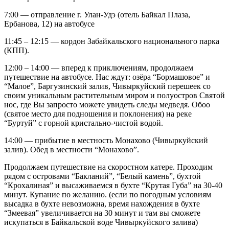
7:00 — отправление г. Улан-Удэ (отель Байкал Плаза,
Ербанова, 12) на автобусе
11:45 – 12:15 — кордон Забайкальского национального парка
(КПП).
12:00 – 14:00 — вперед к приключениям, продолжаем
путешествие на автобусе. Нас ждут: озёра “Бормашовое” и
“Малое”, Баргузинский залив, Чивыркуйский перешеек со
своим уникальным растительным миром и полуостров Святой
нос, где Вы запросто можете увидеть следы медведя. Обоо
(святое место для подношения и поклонения) на реке
“Буртуй” с горной кристально-чистой водой.
14:00 — прибытие в местность Монахово (Чивыркуйский
залив). Обед в местности “Монахово”.
Продолжаем путешествие на скоростном катере. Проходим
рядом с островами “Бакланий”, “Белый камень”, бухтой
“Крохалиная” и высаживаемся в бухте “Крутая Губа” на 30-40
минут. Купание по желанию. (если по погодным условиям
высадка в бухте невозможна, время нахождения в бухте
“Змеевая” увеличивается на 30 минут и там вы сможете
искупаться в Байкальской воде Чивыркуйского залива)