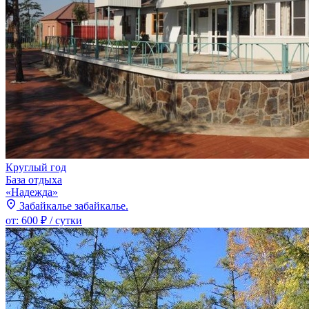
Круглый год
База отдыха
«Надежда»
Забайкалье забайкалье.
от:
600 ₽
/ сутки