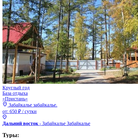
Круглый год
База отдыха
«Пристань»
Забайкалье забайкалье.
от:
650 ₽
/ сутки
Дальний восток
- Забайкалье
Забайкалье
Туры: