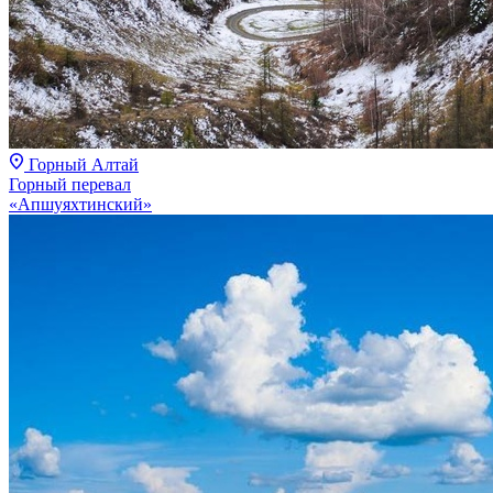
Горный Алтай
Горный перевал
«Апшуяхтинский»