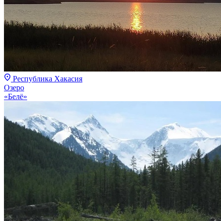
Республика Хакасия
Озеро
«Белё»