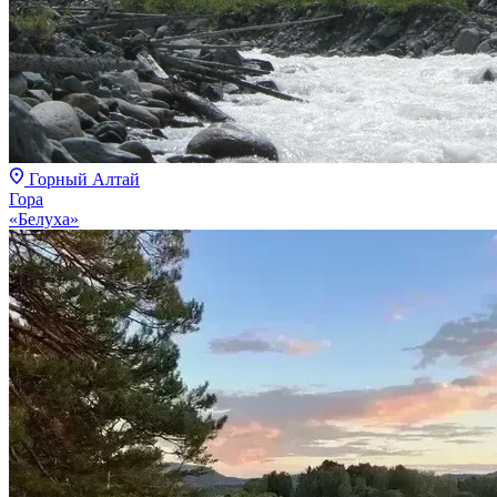
Горный Алтай
Гора
«Белуха»