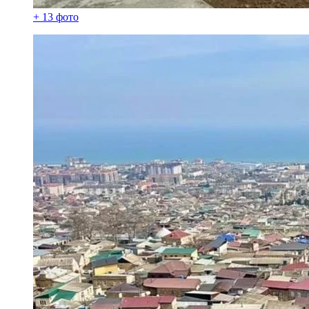
+ 13 фото