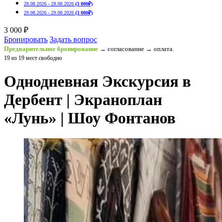
28.08.2026 - 28.08.2026
(3 000₽)
29.08.2026 - 29.08.2026
(3 000₽)
3 000 ₽
Бронировать
Задать вопрос
Предварительное бронирование
→ согласование → оплата.
19 из 19 мест свободно
Однодневная Экскурсия в
Дербент | Экраноплан
«Лунь» | Шоу Фонтанов