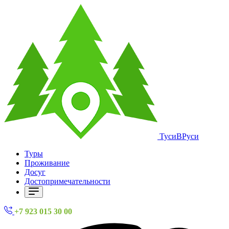
ТусиВРуси
Туры
Проживание
Досуг
Достопримечательности
+7 923 015 30 00