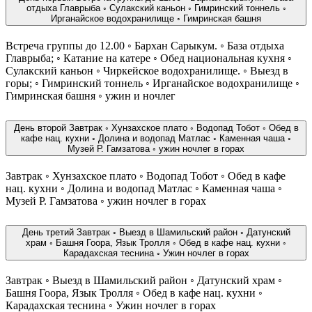
отдыха Главрыба ◦ Сулакский каньон ◦ Гимринский тоннель ◦
Ирганайское водохранилище ◦ Гимринская башня
Встреча группы до 12.00 ◦ Бархан Сарыкум. ◦ База отдыха
Главрыба; ◦ Катание на катере ◦ Обед национальная кухня ◦
Сулакский каньон ◦ Чиркейское водохранилище. ◦ Выезд в
горы; ◦ Гимринский тоннель ◦ Ирганайское водохранилище ◦
Гимринская башня ◦ ужин и ночлег
День второй Завтрак ◦ Хунзахское плато ◦ Водопад Тобот ◦ Обед в
кафе нац. кухни ◦ Долина и водопад Матлас ◦ Каменная чаша ◦
Музей Р. Гамзатова ◦ ужин ночлег в горах
Завтрак ◦ Хунзахское плато ◦ Водопад Тобот ◦ Обед в кафе
нац. кухни ◦ Долина и водопад Матлас ◦ Каменная чаша ◦
Музей Р. Гамзатова ◦ ужин ночлег в горах
День третий Завтрак ◦ Выезд в Шамильский район ◦ Датунский
храм ◦ Башня Гоора, Язык Тролля ◦ Обед в кафе нац. кухни ◦
Карадахская теснина ◦ Ужин ночлег в горах
Завтрак ◦ Выезд в Шамильский район ◦ Датунский храм ◦
Башня Гоора, Язык Тролля ◦ Обед в кафе нац. кухни ◦
Карадахская теснина ◦ Ужин ночлег в горах