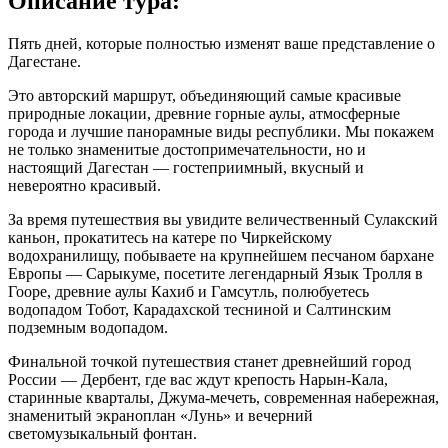
Описание тура:
Пять дней, которые полностью изменят ваше представление о
Дагестане.
Это авторский маршрут, объединяющий самые красивые
природные локации, древние горные аулы, атмосферные
города и лучшие панорамные виды республики. Мы покажем
не только знаменитые достопримечательности, но и
настоящий Дагестан — гостеприимный, вкусный и
невероятно красивый.
За время путешествия вы увидите величественный Сулакский
каньон, прокатитесь на катере по Чиркейскому
водохранилищу, побываете на крупнейшем песчаном бархане
Европы — Сарыкуме, посетите легендарный Язык Тролля в
Гооре, древние аулы Кахиб и Гамсутль, полюбуетесь
водопадом Тобот, Карадахской тесниной и Салтинским
подземным водопадом.
Финальной точкой путешествия станет древнейший город
России — Дербент, где вас ждут крепость Нарын-Кала,
старинные кварталы, Джума-мечеть, современная набережная,
знаменитый экраноплан «Лунь» и вечерний
светомузыкальный фонтан.