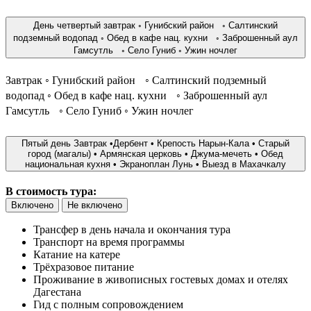
День четвертый завтрак ◦ Гунибский район ◦ Салтинский
подземный водопад ◦ Обед в кафе нац. кухни ◦ Заброшенный аул
Гамсутль ◦ Село Гуниб ◦ Ужин ночлег
Завтрак ◦ Гунибский район ◦ Салтинский подземный
водопад ◦ Обед в кафе нац. кухни ◦ Заброшенный аул
Гамсутль ◦ Село Гуниб ◦ Ужин ночлег
Пятый день Завтрак •Дербент • Крепость Нарын-Кала • Старый
город (магалы) • Армянская церковь • Джума-мечеть • Обед
национальная кухня • Экраноплан Лунь • Выезд в Махачкалу
В стоимость тура:
Включено
Не включено
Трансфер в день начала и окончания тура
Транспорт на время программы
Катание на катере
Трёхразовое питание
Проживание в живописных гостевых домах и отелях
Дагестана
Гид с полным сопровождением