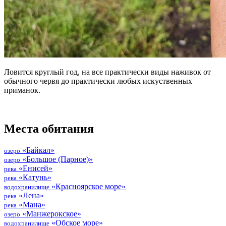
Ловится круглый год, на все практически виды наживок от
обычного червя до практически любых искуственных
приманок.
Места обитания
«Байкал»
озеро
«Большое (Парное)»
озеро
«Енисей»
река
«Катунь»
река
«Красноярское море»
водохранилище
«Лена»
река
«Мана»
река
«Манжерокское»
озеро
«Обское море»
водохранилище